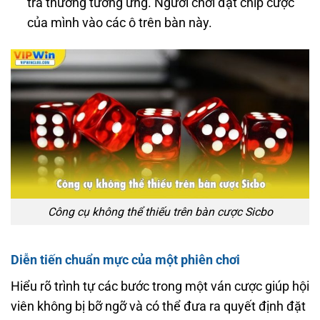
trả thưởng tương ứng. Người chơi đặt chip cược
của mình vào các ô trên bàn này.
Công cụ không thể thiếu trên bàn cược Sicbo
Diễn tiến chuẩn mực của một phiên chơi
Hiểu rõ trình tự các bước trong một ván cược giúp hội
viên không bị bỡ ngỡ và có thể đưa ra quyết định đặt