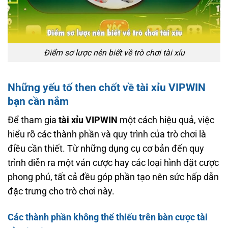
Điểm sơ lược nên biết về trò chơi tài xỉu
Những yếu tố then chốt về tài xỉu VIPWIN
bạn cần nắm
Để tham gia
tài xỉu VIPWIN
một cách hiệu quả, việc
hiểu rõ các thành phần và quy trình của trò chơi là
điều cần thiết. Từ những dụng cụ cơ bản đến quy
trình diễn ra một ván cược hay các loại hình đặt cược
phong phú, tất cả đều góp phần tạo nên sức hấp dẫn
đặc trưng cho trò chơi này.
Các thành phần không thể thiếu trên bàn cược tài