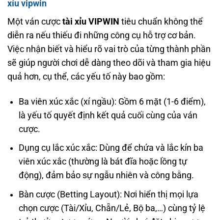
xỉu vipwin
Một ván cược
tài xỉu VIPWIN
tiêu chuẩn không thể
diễn ra nếu thiếu đi những công cụ hỗ trợ cơ bản.
Việc nhận biết và hiểu rõ vai trò của từng thành phần
sẽ giúp người chơi dễ dàng theo dõi và tham gia hiệu
quả hơn, cụ thể, các yếu tố này bao gồm:
Ba viên xúc xắc (xí ngầu): Gồm 6 mặt (1-6 điểm),
là yếu tố quyết định kết quả cuối cùng của ván
cược.
Dụng cụ lắc xúc xắc: Dùng để chứa và lắc kín ba
viên xúc xắc (thường là bát đĩa hoặc lồng tự
động), đảm bảo sự ngẫu nhiên và công bằng.
Bàn cược (Betting Layout): Nơi hiển thị mọi lựa
chọn cược (Tài/Xỉu, Chẵn/Lẻ, Bộ ba,…) cùng tỷ lệ