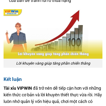
của bàn để tránh rủi ro thua nặng
Lời khuyên vàng giúp tăng phần chiến thắng
Kết luận
Tài xỉu VIPWIN
đã trở nên dễ tiếp cận hơn với những
kiến thức cơ bản và lời khuyên thiết thực vừa rồi. Hãy
luôn nhớ quản lý vốn hiệu quả, chơi một cách có