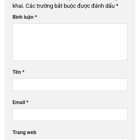
khai.
Các trường bắt buộc được đánh dấu
*
Bình luận
*
Tên
*
Email
*
Trang web