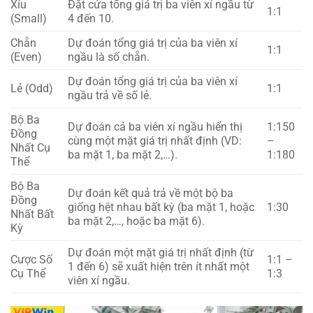
Xỉu
Đặt cửa tổng giá trị ba viên xí ngầu từ
1:1
(Small)
4 đến 10.
Chẵn
Dự đoán tổng giá trị của ba viên xí
1:1
(Even)
ngầu là số chẵn.
Dự đoán tổng giá trị của ba viên xí
Lẻ (Odd)
1:1
ngầu trả về số lẻ.
Bộ Ba
Dự đoán cả ba viên xí ngầu hiển thị
1:150
Đồng
cùng một mặt giá trị nhất định (VD:
–
Nhất Cụ
ba mặt 1, ba mặt 2,…).
1:180
Thể
Bộ Ba
Dự đoán kết quả trả về một bộ ba
Đồng
giống hệt nhau bất kỳ (ba mặt 1, hoặc
1:30
Nhất Bất
ba mặt 2,…, hoặc ba mặt 6).
Kỳ
Dự đoán một mặt giá trị nhất định (từ
Cược Số
1:1 –
1 đến 6) sẽ xuất hiện trên ít nhất một
Cụ Thể
1:3
viên xí ngầu.