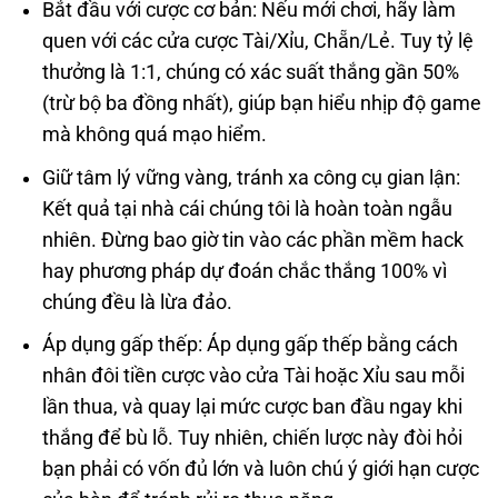
Bắt đầu với cược cơ bản: Nếu mới chơi, hãy làm
quen với các cửa cược Tài/Xỉu, Chẵn/Lẻ. Tuy tỷ lệ
thưởng là 1:1, chúng có xác suất thắng gần 50%
(trừ bộ ba đồng nhất), giúp bạn hiểu nhịp độ game
mà không quá mạo hiểm.
Giữ tâm lý vững vàng, tránh xa công cụ gian lận:
Kết quả tại nhà cái chúng tôi là hoàn toàn ngẫu
nhiên. Đừng bao giờ tin vào các phần mềm hack
hay phương pháp dự đoán chắc thắng 100% vì
chúng đều là lừa đảo.
Áp dụng gấp thếp: Áp dụng gấp thếp bằng cách
nhân đôi tiền cược vào cửa Tài hoặc Xỉu sau mỗi
lần thua, và quay lại mức cược ban đầu ngay khi
thắng để bù lỗ. Tuy nhiên, chiến lược này đòi hỏi
bạn phải có vốn đủ lớn và luôn chú ý giới hạn cược