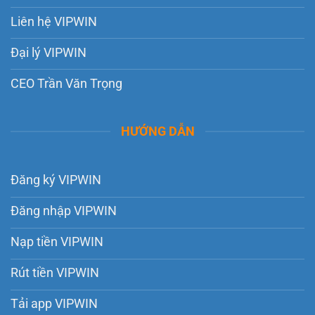
Liên hệ VIPWIN
Đại lý VIPWIN
CEO Trần Văn Trọng
HƯỚNG DẪN
Đăng ký VIPWIN
Đăng nhập VIPWIN
Nạp tiền VIPWIN
Rút tiền VIPWIN
Tải app VIPWIN