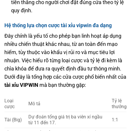
tiền thắng cho người chơi đặt đúng cửa theo tỷ lệ
quy định.
Hệ thống lựa chọn cược tài xỉu vipwin đa dạng
Đây chính là yếu tố cho phép bạn linh hoạt áp dụng
nhiều chiến thuật khác nhau, từ an toàn đến mạo
hiểm, tùy thuộc vào khẩu vị rủi ro và mục tiêu lợi
nhuận. Việc hiểu rõ từng loại cược và tỷ lệ đi kèm là
chìa khóa để đưa ra quyết định đầu tư thông minh.
Dưới đây là tổng hợp các cửa cược phổ biến nhất của
tài xỉu VIPWIN
mà bạn thường gặp:
Loại
Tỷ lệ
Mô tả
cược
thưởng
Dự đoán tổng giá trị ba viên xí ngầu
Tài (Big)
1:1
từ 11 đến 17.