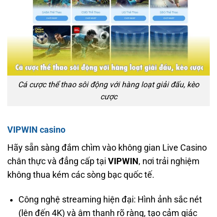
Cá cược thể thao sôi động với hàng loạt giải đấu, kèo
cược
VIPWIN casino
Hãy sẵn sàng đắm chìm vào không gian Live Casino
chân thực và đẳng cấp tại
VIPWIN
, nơi trải nghiệm
không thua kém các sòng bạc quốc tế.
Công nghệ streaming hiện đại: Hình ảnh sắc nét
(lên đến 4K) và âm thanh rõ ràng, tạo cảm giác