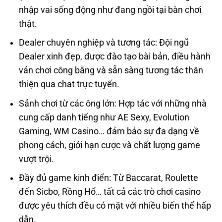
nhập vai sống động như đang ngồi tại bàn chơi
thật.
Dealer chuyên nghiệp và tương tác: Đội ngũ
Dealer xinh đẹp, được đào tạo bài bản, điều hành
ván chơi công bằng và sẵn sàng tương tác thân
thiện qua chat trực tuyến.
Sảnh chơi từ các ông lớn: Hợp tác với những nhà
cung cấp danh tiếng như AE Sexy, Evolution
Gaming, WM Casino… đảm bảo sự đa dạng về
phong cách, giới hạn cược và chất lượng game
vượt trội.
Đầy đủ game kinh điển: Từ Baccarat, Roulette
đến Sicbo, Rồng Hổ… tất cả các trò chơi casino
được yêu thích đều có mặt với nhiều biến thể hấp
dẫn.