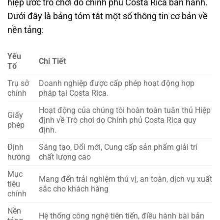
hiệp ước trò chơi do chính phủ Costa Rica ban hành.
Dưới đây là bảng tóm tắt một số thông tin cơ bản về
nền tảng:
Yếu
Chi Tiết
Tố
Trụ sở
Doanh nghiệp được cấp phép hoạt động hợp
chính
pháp tại Costa Rica.
Hoạt động của chúng tôi hoàn toàn tuân thủ Hiệp
Giấy
định về Trò chơi do Chính phủ Costa Rica quy
phép
định.
Định
Sáng tạo, Đổi mới, Cung cấp sản phẩm giải trí
hướng
chất lượng cao
Mục
Mang đến trải nghiệm thú vị, an toàn, dịch vụ xuất
tiêu
sắc cho khách hàng
chính
Nền
Hệ thống công nghệ tiên tiến, điều hành bài bản