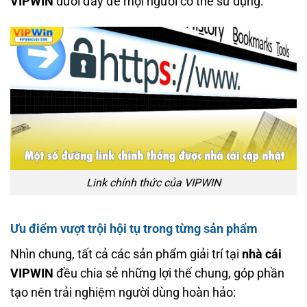
VIPWIN
dưới đây để mọi người có thể sử dụng:
Link chính thức của VIPWIN
Ưu điểm vượt trội hội tụ trong từng sản phẩm
Nhìn chung, tất cả các sản phẩm giải trí tại
nhà cái
VIPWIN
đều chia sẻ những lợi thế chung, góp phần
tạo nên trải nghiệm người dùng hoàn hảo: