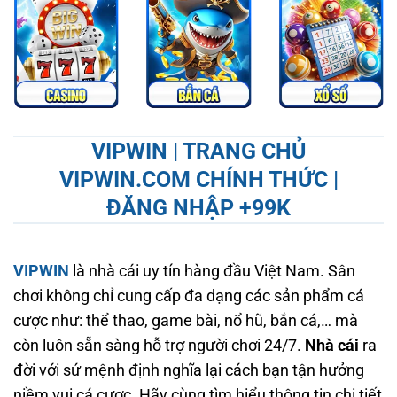
VIPWIN | TRANG CHỦ
VIPWIN.COM CHÍNH THỨC |
ĐĂNG NHẬP +99K
VIPWIN
là nhà cái uy tín hàng đầu Việt Nam. Sân
chơi không chỉ cung cấp đa dạng các sản phẩm cá
cược như: thể thao, game bài, nổ hũ, bắn cá,… mà
còn luôn sẵn sàng hỗ trợ người chơi 24/7.
Nhà cái
ra
đời với sứ mệnh định nghĩa lại cách bạn tận hưởng
niềm vui cá cược. Hãy cùng tìm hiểu thông tin chi tiết