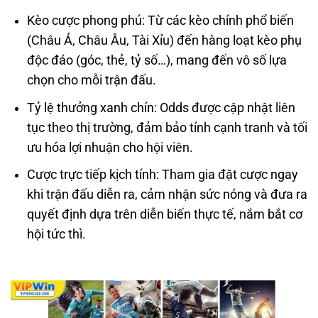
Kèo cược phong phú: Từ các kèo chính phổ biến
(Châu Á, Châu Âu, Tài Xỉu) đến hàng loạt kèo phụ
độc đáo (góc, thẻ, tỷ số…), mang đến vô số lựa
chọn cho mỗi trận đấu.
Tỷ lệ thưởng xanh chín: Odds được cập nhật liên
tục theo thị trường, đảm bảo tính cạnh tranh và tối
ưu hóa lợi nhuận cho hội viên.
Cược trực tiếp kịch tính: Tham gia đặt cược ngay
khi trận đấu diễn ra, cảm nhận sức nóng và đưa ra
quyết định dựa trên diễn biến thực tế, nắm bắt cơ
hội tức thì.