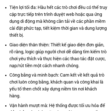
Tiện lợi tối đa: Hầu hết các trò chơi đều có thể truy
cập trực tiếp trên trình duyệt web hoặc qua ứng
dụng di động mà không cần tải về các phần mềm
cài đặt phức tạp, tiết kiệm thời gian và dung lượng
thiết bị.
Giao diện thân thiện: Thiết kế giao diện đơn giản,
rõ ràng, logic giúp người chơi dễ dàng tìm kiếm trò
chơi yêu thích và thực hiện các thao tác đặt cược,
nạp/rút tiền một cách nhanh chóng.
Công bằng và minh bạch: Cam kết về kết quả trò
chơi luôn công bằng, khách quan và công khai là
yếu tố then chốt xây dựng niềm tin nơi khách
hàng.
Vận hành mượt mà: Hệ thống được tối ưu hóa để