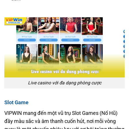
Live casino với đa dạng phòng cược
Slot Game
VIPWIN mang đến một vũ trụ Slot Games (Nổ Hũ)
đầy màu sắc và âm thanh cuốn hút, nơi mỗi vòng