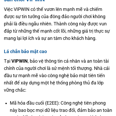
Việc VIPWIN
có thể vươn lên mạnh mẽ và chiếm
được sự tin tưởng của đông đảo người chơi không
phải là điều ngẫu nhiên. Thành công này được vun
đắp từ những thế mạnh cốt lõi, những giá trị thực sự
mang lại lợi ích và sự an tâm cho khách hàng.
Lá chắn bảo mật cao
Tại
VIPWIN
, bảo vệ thông tin cá nhân và an toàn tài
chính của người chơi là sứ mệnh tối thượng. Nhà cái
đầu tư mạnh mẽ vào công nghệ bảo mật tiên tiến
nhất để xây dựng một hệ thống phòng thủ đa lớp
vững chắc:
Mã hóa đầu cuối (E2EE): Công nghệ tiên phong
này bao bọc mọi dữ liệu trao đổi, đảm bảo an toàn