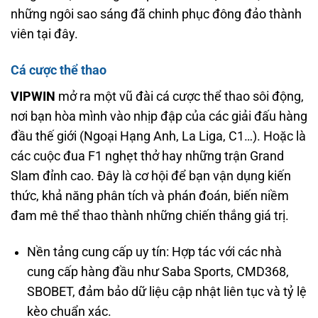
những ngôi sao sáng đã chinh phục đông đảo thành
viên tại đây.
Cá cược thể thao
VIPWIN
mở ra một vũ đài cá cược thể thao sôi động,
nơi bạn hòa mình vào nhịp đập của các giải đấu hàng
đầu thế giới (Ngoại Hạng Anh, La Liga, C1…). Hoặc là
các cuộc đua F1 nghẹt thở hay những trận Grand
Slam đỉnh cao. Đây là cơ hội để bạn vận dụng kiến
thức, khả năng phân tích và phán đoán, biến niềm
đam mê thể thao thành những chiến thắng giá trị.
Nền tảng cung cấp uy tín: Hợp tác với các nhà
cung cấp hàng đầu như Saba Sports, CMD368,
SBOBET, đảm bảo dữ liệu cập nhật liên tục và tỷ lệ
kèo chuẩn xác.